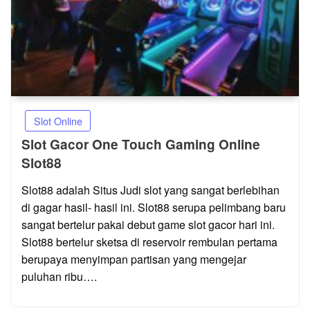
Slot Online
Slot Gacor One Touch Gaming Online
Slot88
Posted
Slot88 adalah Situs Judi slot yang sangat berlebihan
on
di gagar hasil- hasil ini. Slot88 serupa pelimbang baru
sangat bertelur pakai debut game slot gacor hari ini.
Slot88 bertelur sketsa di reservoir rembulan pertama
berupaya menyimpan partisan yang mengejar
puluhan ribu….