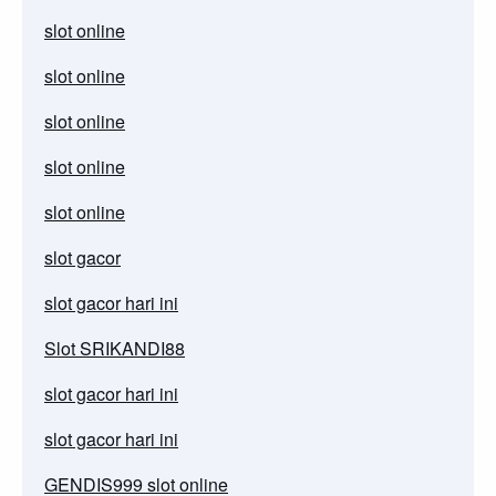
slot online
slot online
slot online
slot online
slot online
slot gacor
slot gacor hari ini
Slot SRIKANDI88
slot gacor hari ini
slot gacor hari ini
GENDIS999 slot online