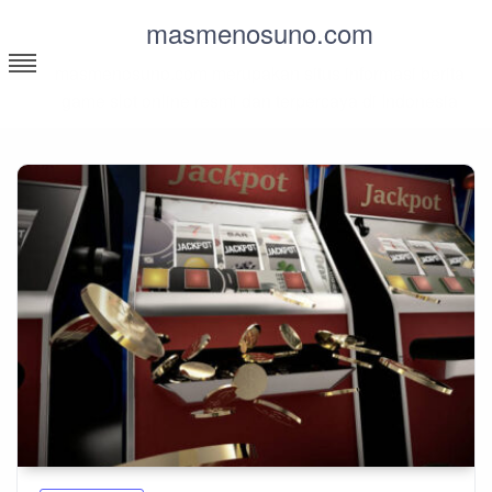
Skip
masmenosuno.com
to
content
masmenosuno.com merupakan situs informasi berita
game slot online resmi dan terpercaya di Indonesia