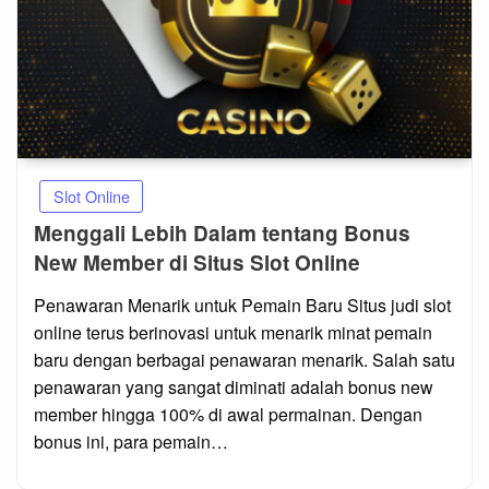
Slot Online
Menggali Lebih Dalam tentang Bonus
New Member di Situs Slot Online
Posted
Penawaran Menarik untuk Pemain Baru Situs judi slot
on
online terus berinovasi untuk menarik minat pemain
baru dengan berbagai penawaran menarik. Salah satu
penawaran yang sangat diminati adalah bonus new
member hingga 100% di awal permainan. Dengan
bonus ini, para pemain…