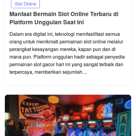
Slot Online
Manfaat Bermain Slot Online Terbaru di
Platform Unggulan Saat Ini
Posted
Dalam era digital ini, teknologi memfasilitasi semua
on
orang untuk menikmati permainan slot online melalui
perangkat kesayangan mereka, kapan pun dan di
mana pun. Platform unggulan hadir sebagai penyedia
permainan slot gacor hari ini yang sangat terbaik dan
terpercaya, memberikan sejumlah…