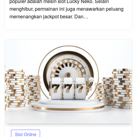
populer adalah mesin slot Lucky Neko. Selain
menghibur, permainan ini juga menawarkan peluang
memenangkan jackpot besar. Dan…
Slot Online