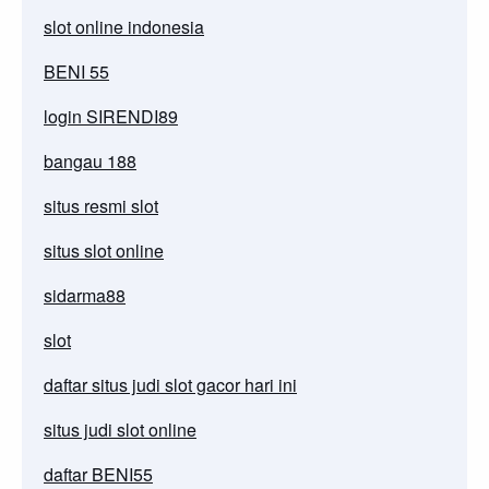
slot online indonesia
BENI 55
login SIRENDI89
bangau 188
situs resmi slot
situs slot online
sidarma88
slot
daftar situs judi slot gacor hari ini
situs judi slot online
daftar BENI55